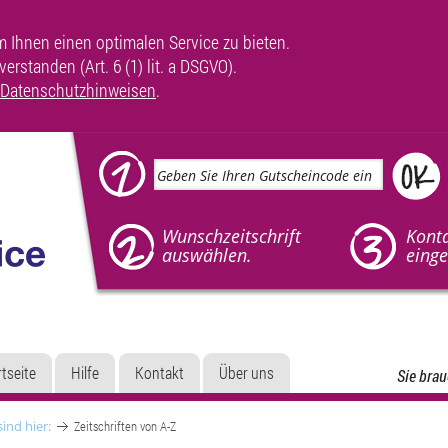
Ihnen einen optimalen Service zu bieten.
rstanden (Art. 6 (1) lit. a DSGVO).
Datenschutzhinweisen
.
Wunschzeitschrift
Kont
auswählen.
einge
rtseite
Hilfe
Kontakt
Über uns
Sie brau
sind hier:
Zeitschriften von A-Z