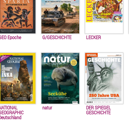
GEO Epoche
G/GESCHICHTE
LECKER
NATIONAL
natur
DER SPIEGEL
GEOGRAPHIC
GESCHICHTE
Deutschland