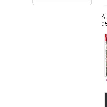
Al
de