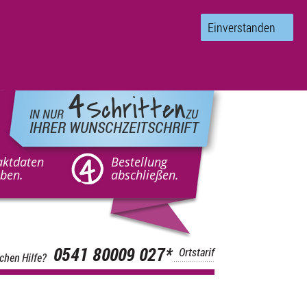
Einverstanden
4
Schritten
IN NUR
ZU
IHRER WUNSCHZEITSCHRIFT
aktdaten
Bestellung
ben.
abschließen.
0541 80009 027
*
Ortstarif
chen Hilfe?